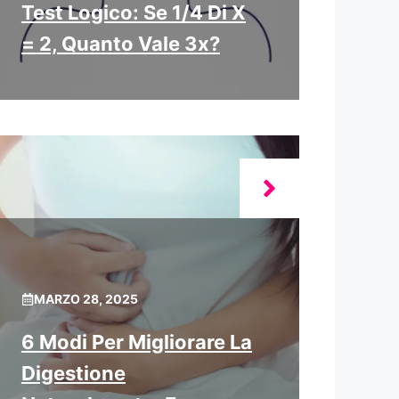
Test Logico: Se 1/4 Di X
= 2, Quanto Vale 3x?
MARZO 28, 2025
6 Modi Per Migliorare La
Digestione