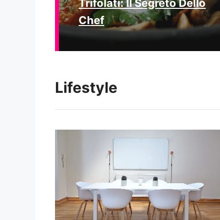
Trifolati: Il Segreto Dello
Chef
Lifestyle