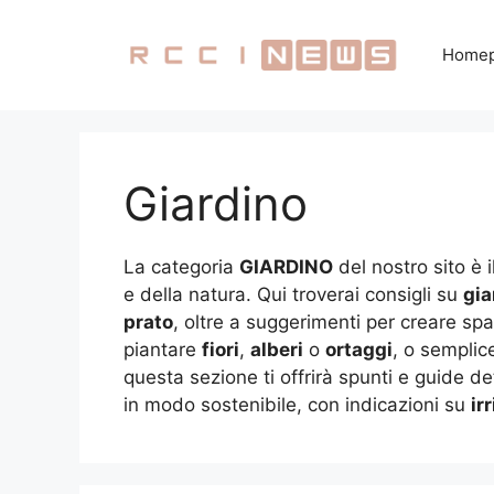
Vai
al
Home
contenuto
Giardino
La categoria
GIARDINO
del nostro sito è i
e della natura. Qui troverai consigli su
gia
prato
, oltre a suggerimenti per creare spaz
piantare
fiori
,
alberi
o
ortaggi
, o semplic
questa sezione ti offrirà spunti e guide de
in modo sostenibile, con indicazioni su
ir