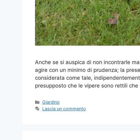
Anche se si auspica di non incontrarle ma
agire con un minimo di prudenza; la presen
considerata come tale, indipendentemente
presupposto che le vipere sono rettili che
Categorie
Giardino
Lascia un commento