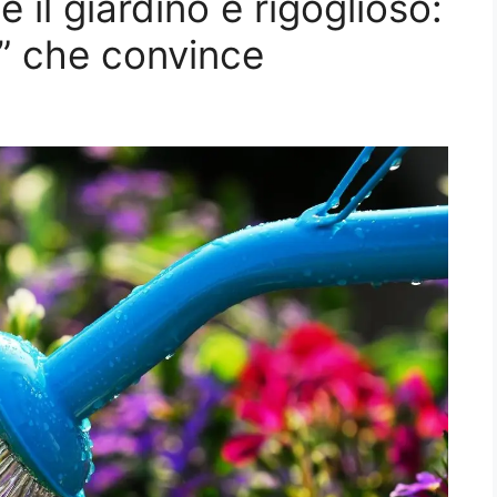
e il giardino è rigoglioso:
e” che convince