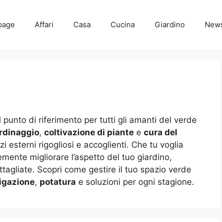
page
Affari
Casa
Cucina
Giardino
New
l punto di riferimento per tutti gli amanti del verde
rdinaggio
,
coltivazione di piante
e
cura del
i esterni rigogliosi e accoglienti. Che tu voglia
emente migliorare l’aspetto del tuo giardino,
ttagliate. Scopri come gestire il tuo spazio verde
rigazione
,
potatura
e soluzioni per ogni stagione.