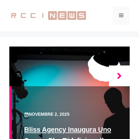
Vai
al
Menu
contenuto
NOVEMBRE 2, 2025
Bliss Agency Inaugura Uno