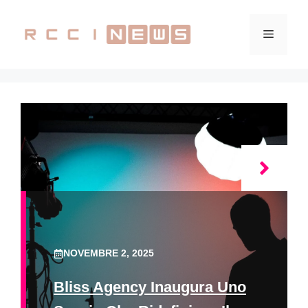
Vai
al
Menu
contenuto
NOVEMBRE 2, 2025
Bliss Agency Inaugura Uno