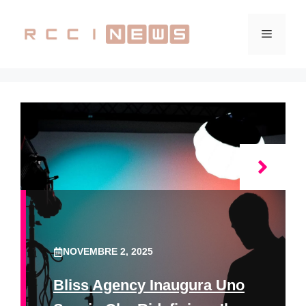
Vai
al
Menu
contenuto
NOVEMBRE 2, 2025
Bliss Agency Inaugura Uno