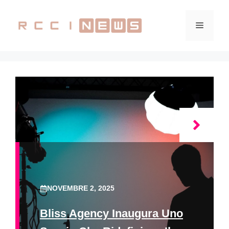
Vai
al
Menu
contenuto
NOVEMBRE 2, 2025
Bliss Agency Inaugura Uno