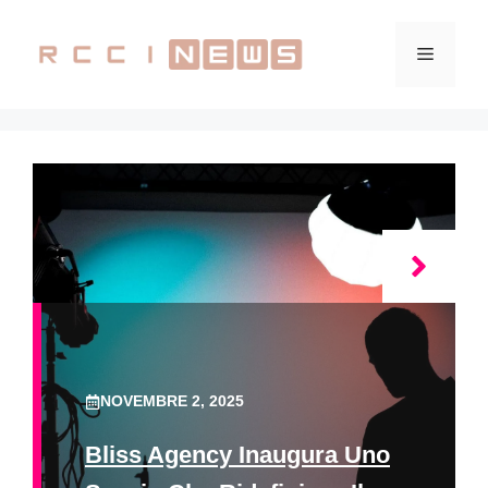
Vai
al
Menu
contenuto
NOVEMBRE 2, 2025
Bliss Agency Inaugura Uno